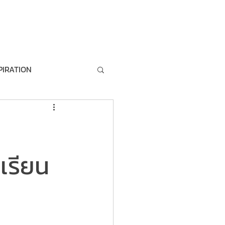
artner
Join our team
About us
PIRATION
MANAGEMENT
M
DEMO
เรียน