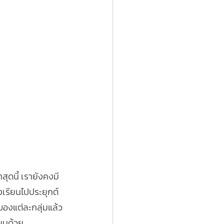
สุดนี้ เรายังคงมี
องเรียนไปประยุกต์
คของแต่ละกลุ่มแล้ว
ียนด้วย