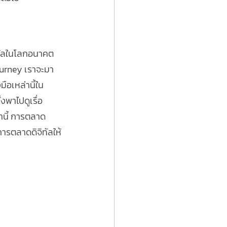
ิทัลในโลกอนาคต
journey เราจะมา
ือเหล่านี้ใน
้งพาไปดูเรื่อ
านี้ การตลาด
ารตลาดดิจิทัลให้