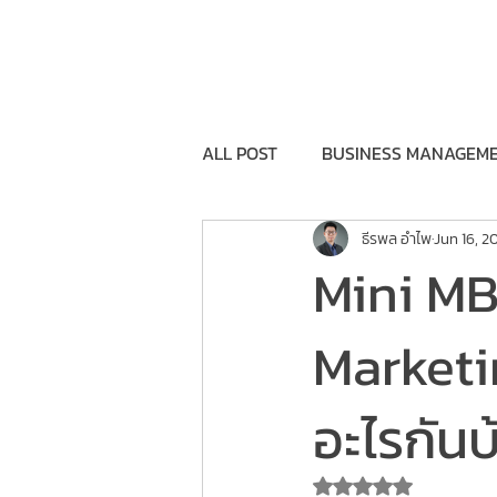
Home
Training Program
Execu
ALL POST
BUSINESS MANAGEM
ธีรพล อำไพ
Jun 16, 2
BRANDING&COMMUNICATION
Mini MB
FEASIBILITY
GOVERNMENT
Marketi
อะไรกันบ
Rated NaN out o