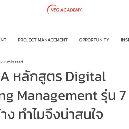
tive Program
Government Project
Articles
Team & P
ENT
PROJECT MANAGEMENT
OPPORTUNITY
INS
023
1 min read
DIGITAL MARKETING MANAGEMENT
NEW BUSINESS 
A หลักสูตร Digital
 PROJECT
TRAINING PROGRAM
EXECUTIVE PROGRA
ng Management รุ่น 7 
้าง ทำไมจึงน่าสนใจ
f 5 stars.