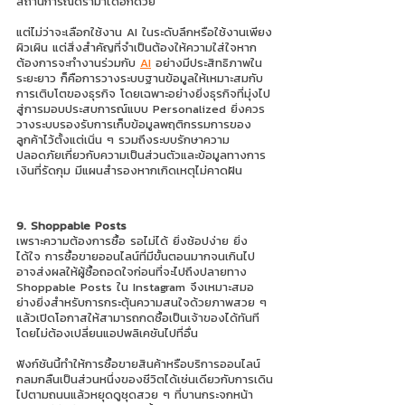
สถานการณ์ดราม่าได้อีกด้วย 
แต่ไม่ว่าจะเลือกใช้งาน AI ในระดับลึกหรือใช้งานเพียง
ผิวเผิน แต่สิ่งสำคัญที่จำเป็นต้องให้ความใส่ใจหาก
ต้องการจะทำงานร่วมกับ 
AI
 อย่างมีประสิทธิภาพใน
ระยะยาว ก็คือการวางระบบฐานข้อมูลให้เหมาะสมกับ
การเติบโตของธุรกิจ โดยเฉพาะอย่างยิ่งธุรกิจที่มุ่งไป
สู่การมอบประสบการณ์แบบ Personalized ยิ่งควร
วางระบบรองรับการเก็บข้อมูลพฤติกรรมการของ
ลูกค้าไว้ตั้งแต่เนิ่น ๆ รวมถึงระบบรักษาความ
ปลอดภัยเกี่ยวกับความเป็นส่วนตัวและข้อมูลทางการ
เงินที่รัดกุม มีแผนสำรองหากเกิดเหตุไม่คาดฝัน 
9. Shoppable Posts
เพราะความต้องการซื้อ รอไม่ได้ ยิ่งช้อปง่าย ยิ่ง
ได้ใจ การซื้อขายออนไลน์ที่มีขั้นตอนมากจนเกินไป
อาจส่งผลให้ผู้ซื้อถอดใจก่อนที่จะไปถึงปลายทาง 
Shoppable Posts ใน Instagram จึงเหมาะสมอ
ย่างยิ่งสำหรับการกระตุ้นความสนใจด้วยภาพสวย ๆ 
แล้วเปิดโอกาสให้สามารถกดซื้อเป็นเจ้าของได้ทันที
โดยไม่ต้องเปลี่ยนแอปพลิเคชันไปที่อื่น
ฟังก์ชันนี้ทำให้การซื้อขายสินค้าหรือบริการออนไลน์
กลมกลืนเป็นส่วนหนึ่งของชีวิตได้เช่นเดียวกับการเดิน
ไปตามถนนแล้วหยุดดูชุดสวย ๆ ที่บานกระจกหน้า