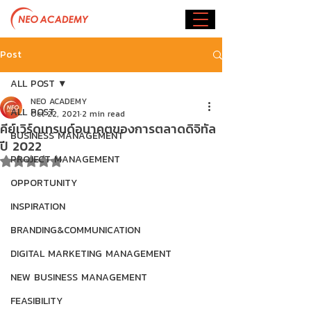
Post
ALL POST
NEO ACADEMY
ALL POST
Oct 22, 2021
2 min read
คีย์เวิร์ดเทรนด์อนาคตของการตลาดดิจิทัล
BUSINESS MANAGEMENT
ปี 2022
PROJECT MANAGEMENT
Rated NaN out of 5 stars.
OPPORTUNITY
INSPIRATION
BRANDING&COMMUNICATION
DIGITAL MARKETING MANAGEMENT
NEW BUSINESS MANAGEMENT
FEASIBILITY