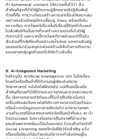
ทำ Ephemeral content ให้ความเห็นไว้ว่า สิ่ง
สำคัญที่สุดที่ทำให้ผู้ติดตามรู้สึกอยากมีปฏิสัมพันธ์
ด้วยก็คือ การวางโครงสร้างการเล่าเรื่องให้เหมาะสม 
เพราะคนส่วนใหญ่มักจะเลื่อนดู Story พร้อมกันใน
คราวเดียว การโพสต์เรื่องนั้นทีเรื่องนี้ทีทุกชั่วโมงแต่
ไม่สัมพันธ์กันนั้นยากที่จะสร้างความประทับใจให้ผู้
ติดตามได้ นอกจากนี้การโพสต์ภาพนิ่งและวิดีโอใน
สัดส่วนที่ใกล้เคียงกันอย่างสม่ำเสมอ และชวนอินฟลู
เอนเซอร์มาร่วมสนุกจะช่วยสร้างสีสันในการติดตาม
และขยายกลุ่มลูกค้าออกไปให้กว้างยิ่งขึ้น
8. AI-Integrated Marketing
ในปัจจุบัน Artificial Intelligence (AI) ไม่ใช่เรื่อง
ไกลตัวหรือเป็นคำที่มีตัวตนอยู่เพียงในนิยาย
วิทยาศาสตร์ หนังไซไฟอีกต่อไป แต่เป็นเครื่องมือ
สำคัญที่ช่วยทำให้ชีวิตของเราทุกคนสะดวกสบายมาก
ขึ้น นักการตลาดดิจิทัลเองก็ไม่จำเป็นต้องนั่งกด
เครื่องคิดเลขวิเคราะห์สถิติทางการตลาดด้วยตัวเอง 
หรือนั่งจดข้อมูลจนตาลายอีกต่อไป แต่สามารถยก
งานคำนวณที่มีหลากหลายปัจจัยเป็นหน้าที่ของ AI นำ
ไปประมวลผล วิเคราะห์ออกมาเป็นกราฟที่อ่านง่าย 
แถมยังพยากรณ์แนวโน้มในอนาคต ไปจนถึงทำหน้าที่ 
Social Listening คอยดักจับคีย์เวิร์ดสำคัญ แจ้ง
เตือนเมื่อมีแนวโน้มว่าแบรนด์อาจจะกำลังตกอยู่ใน