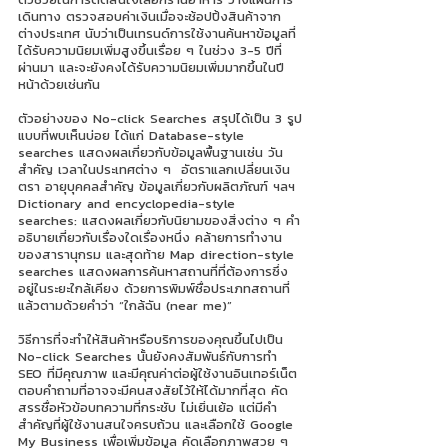
เดินทาง ตรวจสอบค่าเงินเมื่อจะช้อปปิ้งสินค้าจาก
ต่างประเทศ นับว่าเป็นเทรนด์การใช้งานค้นหาข้อมูลที่
ได้รับความนิยมเพิ่มสูงขึ้นเรื่อย ๆ ในช่วง 3-5 ปีที่
ผ่านมา และจะยังคงได้รับความนิยมเพิ่มมากขึ้นในปี
หน้าด้วยเช่นกัน
ตัวอย่างของ No-click Searches สรุปได้เป็น 3 รูป
แบบที่พบเห็นบ่อย ได้แก่ Database-style 
searches แสดงผลเกี่ยวกับข้อมูลพื้นฐานเช่น วัน
สำคัญ เวลาในประเทศต่าง ๆ  อัตราแลกเปลี่ยนเงิน
ตรา อายุบุคคลสำคัญ ข้อมูลเกี่ยวกับผลิตภัณฑ์ ฯลฯ 
Dictionary and encyclopedia-style 
searches: แสดงผลเกี่ยวกับนิยามของสิ่งต่าง ๆ คำ
อธิบายเกี่ยวกับเรื่องใดเรื่องหนึ่ง คล้ายการทำงาน
ของสารานุกรม และสุดท้าย Map direction-style 
searches แสดงผลการค้นหาสถานที่ที่ต้องการซึ่ง
อยู่ในระยะใกล้เคียง ด้วยการพิมพ์ชื่อประเภทสถานที่
แล้วตามด้วยคำว่า “ใกล้ฉัน (near me)”
วิธีการที่จะทำให้สินค้าหรือบริการของคุณขึ้นไปเป็น 
No-click Searches นั้นยังคงสัมพันธ์กับการทำ 
SEO ที่มีคุณภาพ และมีคุณค่าต่อผู้ใช้งานอินเทอร์เน็ต 
ตอบคำถามที่อาจจะมีคนสงสัยไว้ให้ได้มากที่สุด คัด
สรรชื่อหัวข้อบทความที่กระชับ ไม่เยิ่นเย้อ แต่มีคำ
สำคัญที่ผู้ใช้งานสนใจครบถ้วน และเลือกใช้ Google 
My Business เพื่อเพิ่มข้อมูล คัดเลือกภาพสวย ๆ 