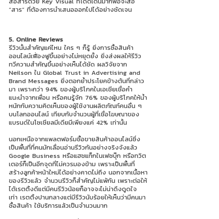
สื่อสารด้วย Key Visual ที่โดดเด่นมากพอจะสื่อ 
“สาร” ที่ต้องการนำเสนอออกไปได้อย่างชัดเจน 
5. Online Reviews
รีวิวนั้นสำคัญแค่ไหน ใคร ๆ ก็รู้ ยิ่งการซื้อสินค้า
ออนไลน์เฟื่องฟูขึ้นอย่างไม่หยุดยั้ง ยิ่งส่งผลให้รีวิว
ทวีความสำคัญขึ้นอย่างเห็นได้ชัด ผลวิจัยจาก 
Neilson ใน Global Trust in Advertising and 
Brand Messages ยิ่งตอกย้ำประโยคข้างต้นที่กล่าว
มา เพราะกว่า 94% ของผู้บริโภคในเอเชียเชื่อคำ
แนะนำจากเพื่อน หรือคนรู้จัก 76% ของผู้บริโภคให้น้ำ
หนักกับความคิดเห็นของผู้ใช้งานผลิตภัณฑ์คนอื่น ๆ 
บนโลกออนไลน์ เทียบกับจำนวนผู้ที่เชื่อโฆษณาของ
แบรนด์ในโซเชียลมีเดียมีเพียงแค่ 42% เท่านั้น
นอกเหนือจากแพลตฟอร์มซื้อขายสินค้าออนไลน์ซึ่ง
เป็นพื้นที่ที่คนมักเลื่อนอ่านรีวิวกันอย่างจริงจังแล้ว 
Google Business หรือแฮชแท็กในเฟซบุ๊ก หรือทวิต
เตอร์ก็เป็นอีกจุดที่ไม่ควรมองข้าม เพราะเป็นพื้นที่
สร้างลูกค้าหน้าใหม่ได้อย่างคาดไม่ถึง นอกจากเนื้อหา
ของรีวิวแล้ว จำนวนรีวิวก็สำคัญไม่แพ้กัน เพราะต่อให้
ได้เรตติ้งดีแต่มีคนรีวิวน้อยก็อาจจะไม่น่าดึงดูดใจ
เท่า เรตติ้งปานกลางแต่มีรีวิวนับร้อยให้เห็นว่ามีคนมา
ซื้อสินค้า ใช้บริการแล้วเป็นจำนวนมาก