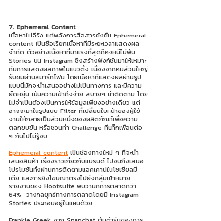
7. Ephemeral Content
เนื้อหาไม่จีรัง แต่พลังการสื่อสารยั่งยืน Ephemeral 
content เป็นชื่อเรียกเนื้อหาที่มีระยะเวลาแสดงผล
จำกัด ตัวอย่างเนื้อหาที่มาแรงที่สุดก็คงหนีไม่พ้น 
Stories บน Instagram ซึ่งสร้างฟังก์ชันมาให้เหมาะ
กับการแสดงผลภาพในแนวตั้ง เนื่องจากคนส่วนใหญ่
รับชมผ่านสมาร์ทโฟน โดยเนื้อหาที่แสดงผลผ่านรูป
แบบนี้มักจะนำเสนออย่างไม่เป็นทางการ และมีความ
ยืดหยุ่น เน้นความเข้าถึงง่าย สบายๆ น่าติดตาม โดย
ไม่จำเป็นต้องเป็นการให้ข้อมูลเพียงอย่างเดียว แต่
อาจจะมาในรูปแบบ Filter ที่เปลี่ยนใบหน้าของผู้ใช้
งานให้กลายเป็นส่วนหนึ่งของผลิตภัณฑ์เพื่อความ
ตลกขบขัน หรือชวนทำ Challenge ที่แท็กเพื่อนต่อ 
ๆ กันไปไม่รู้จบ
Ephemeral content
 เป็นช่องทางใหม่ ๆ ที่จะนำ
เสนอสินค้า เรื่องราวเกี่ยวกับแบรนด์ ไปจนถึงเสนอ
โปรโมชันทั้งผ่านการติดตามแอคเคาน์ในโซเชียลมี
เดีย และการยิงโฆษณาตรงไปยังกลุ่มเป้าหมาย 
รายงานของ Hootsuite พบว่านักการตลาดกว่า 
64%  วางกลยุทธ์ทางการตลาดโดยมี Instagram 
Stories ประกอบอยู่ในแผนด้วย
Frankie Greek จาก Snapchat ต้นตำรับของการ