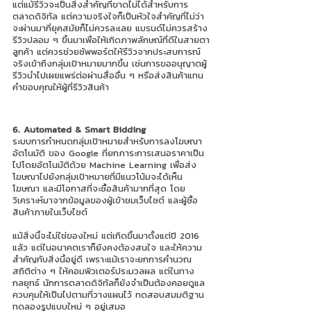
แต่แม้รีวิวจะเป็นสิ่งสำคัญที่ขาดไม่ได้สำหรับการ
ตลาดดิจิทัล แต่ความจริงใจก็เป็นหัวใจสำคัญที่ไม่ว่า
จะผ่านมากี่ยุคสมัยก็ไม่ควรละเลย แบรนด์ไม่ควรสร้าง
รีวิวปลอม ๆ ขึ้นมาเพื่อให้เกิดภาพลักษณ์ที่ดีในสายตา
ลูกค้า แต่ควรช่วยซัพพอร์ตให้รีวิวจากประสบการณ์
จริงเข้าถึงกลุ่มเป้าหมายมากขึ้น เช่นการขออนุญาตผู้
รีวิวนำไปเผยแพร่ต่อผ่านสื่ออื่น ๆ หรือส่งสินค้าแทน
คำขอบคุณให้ผู้ที่รีวิวสินค้า 
6. Automated & Smart Bidding
ระบบการกำหนดกลุ่มเป้าหมายสำหรับการลงโฆษณา
อัตโนมัติ ของ Google ที่ยกภาระการเสนอราคาเป็น
ไปโดยอัตโนมัติด้วย Machine Learning เพื่อส่ง
โฆษณาไปยังกลุ่มเป้าหมายที่มีแนวโน้มจะได้เห็น
โฆษณา และมีโอกาสที่จะซื้อสินค้ามากที่สุด โดย
วิเคราะห์มาจากข้อมูลของผู้เข้าชมเว็บไซต์ และผู้ซื้อ
สินค้าภายในเว็บไซต์  
แม้สิ่งนี้จะไม่ใช่ของใหม่ แต่เกิดขึ้นมาตั้งแต่ปี 2016 
แล้ว แต่ในอนาคตเราก็ยังคงต้องสนใจ และให้ความ
สำคัญกับสิ่งนี้อยู่ดี เพราะแม้เราจะยกการคำนวณ 
สถิติต่าง ๆ ให้คอมพิวเตอร์ประมวลผล แต่ในทาง
กลยุทธ์ นักการตลาดดิจิทัลก็ยังจำเป็นต้องคอยดูแล
ควบคุมให้เป็นไปตามที่วางแผนไว้ ทดสอบสมมติฐาน 
ทดลองรูปแบบใหม่ ๆ อยู่เสมอ 