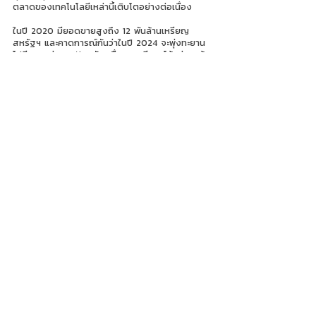
ตลาดของเทคโนโลยีเหล่านี้เติบโตอย่างต่อเนื่อง 
ในปี 2020 มียอดขายสูงถึง 12 พันล้านเหรียญ
สหรัฐฯ และคาดการณ์กันว่าในปี 2024 จะพุ่งทะยาน
ไปอีก 6 เท่าของปัจจุบัน เนื่องจากมีแนวโน้มว่าจะเข้า
ถึงคนได้มากขึ้น ราคาถูกลง นักการตลาดดิจิทัลจึง
ควรเตรียมพร้อมลองหาวิธีการใหม่ ๆ ที่จะสร้างสรรค์
ประสบการณ์ให้เหมาะสมกับสารที่ต้องการสื่อและ
พฤติกรรมของกลุ่มเป้าหมาย เพื่อนำไปสู่การซื้อขาย
ได้เป็นผลสำเร็จ
หลักสูตรการบริหารการตลาดดิจิทัล รุ่น 4 Mini 
MBA - Digital Marketing Management 
#8
 จึง
จะเป็นทั้งคอร์สเรียนที่เพิ่มพูนความรู้ ฝึกทักษะเกี่ยวกับ
การตลาดดิจิทัลที่ทำให้คุณเท่าทันความเคลื่อนไหวใน
โลกดิจิทัลอยู่เสมอ ศึกษาเพิ่มเติมเกี่ยวกับรายละเอียด
หลักสูตรได้ที่ 
https://www.neoacademy.pro/digital-
marketing-management
อ้างอิง
https://www.theedigital.com/blog/digital