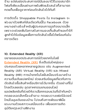
ร้าน แต่ย่นย่อประสบการณ์นั้นลงมาไว้ในจอสมาร์ท
โฟนที่เพียงเลื่อนผ่านภาพในฟีดแล้วสนใจก็สามารถ
กดแท็บเพื่อดูราคาก่อนตัดสินใจได้ทันที 
การติดตั้ง Shoppable Posts ใน Instagram จะ
พ่วงมาด้วยฟังก์ชันเดียวกันนี้ใน Facebook ด้วย 
เหมาะอย่างยิ่งสำหรับผู้ประกอบการธุรกิจขนาดเล็ก 
เพราะจะช่วยเพิ่มโอกาสในการมองเห็นสินค้าและทำให้
ลูกค้าได้รับข้อมูลเพื่อการตัดสินใจซื้อได้พร้อมกันใน
คราวเดียว
10. Extended Reality (XR)
ขยายขอบเขตประสบการณ์ด้วยเทคโนโลยี 
Extended Reality (XR)
 ซึ่งเป็นร่มใหญ่ของ 
ประกอบด้วยหลากหลายรูปแบบ เช่น Augmented 
Reality (AR) Virtual Reality (VR) และ Mixed 
Reality (MR) การนำเทคโนโลยีเสมือนจริงมาสร้าง
ความตื่นเต้นแปลกใหม่ ช่วยเสริมข้อมูลเกี่ยวกับการ
ตัดสินใจซื้อสินค้าหรือบริการได้มากขึ้น ตัวอย่างที่ไม่
ไกลตัวเลยเช่น อุตสาหกรรมเกมออนไลน์ 
แอปพลิเคชันที่ช่วยให้เราเลือกกรอบแว่นที่เข้ากับหน้า 
ทดลองเฉดสีเครื่องสำอาง ทดลองวางเฟอร์นิเจอร์
ใหม่ในมุมเดิมของบ้าน ไปจนถึงการพัฒนาฝีมือ
แรงงานด้วยสภาวะเสมือนจริง เพื่อลดการเกิด
อุบัติเหตุระหว่างฝึกงาน