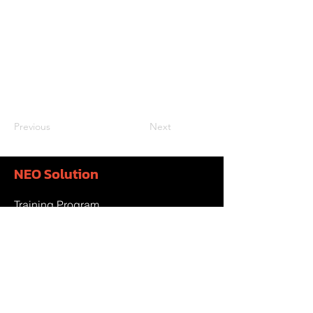
Previous
Next
NEO Solution
Training Program
Executive Program
Government Project