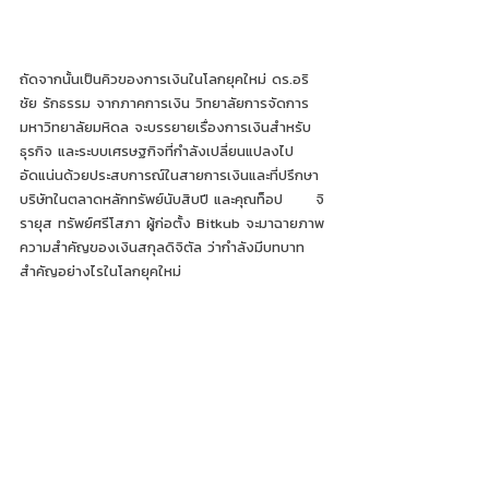
ถัดจากนั้นเป็นคิวของการเงินในโลกยุคใหม่ ดร.อริ
ชัย รักธรรม จากภาคการเงิน วิทยาลัยการจัดการ 
มหาวิทยาลัยมหิดล จะบรรยายเรื่องการเงินสำหรับ
ธุรกิจ และระบบเศรษฐกิจที่กำลังเปลี่ยนแปลงไป    
อัดแน่นด้วยประสบการณ์ในสายการเงินและที่ปรึกษา
บริษัทในตลาดหลักทรัพย์นับสิบปี และคุณท็อป      จิ
รายุส ทรัพย์ศรีโสภา ผู้ก่อตั้ง Bitkub จะมาฉายภาพ
ความสำคัญของเงินสกุลดิจิตัล ว่ากำลังมีบทบาท
สำคัญอย่างไรในโลกยุคใหม่