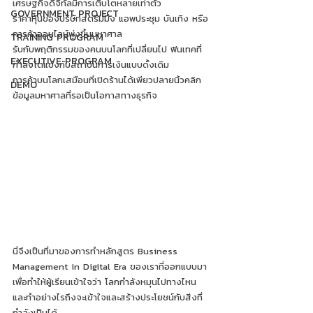
เศรษฐกิจดิจิทัลมีการเติบโตหลายเท่าตัว
GOVERNMENT PROJECT
ราคาหุ้นของบริษัทสตรีมมิ่ง แอพประชุม บันเทิง หรือ
การค้าออนไลน์พุ่งขึ้นมหาศาล
TRAINING PROGRAM
รับกับพฤติกรรมของคนบนโลกที่เปลี่ยนไป ฟินเทคที่
EXECUTIVE PROGRAM
กำลังโตแข่งกับสถาบันการเงินแบบดั้งเดิม 
การค้าบนโลกเสมือนที่เปิดร้านได้เพียวปลายนิ้วคลิก 
DEMO
ข้อมูลมหาศาลที่รอเป็นโอกาสทางธุรกิจ
นี่จึงเป็นที่มาของการทำหลักสูตร Business 
Management in Digital Era ของเราที่ออกแบบมา
เพื่อทำให้ผู้เรียนเข้าใจว่า โลกกำลังหมุนไปทางไหน 
และทำอย่างไรถึงจะเข้าใจและสร้างประโยชน์กับสิ่งที่
กำลังเป็นได้