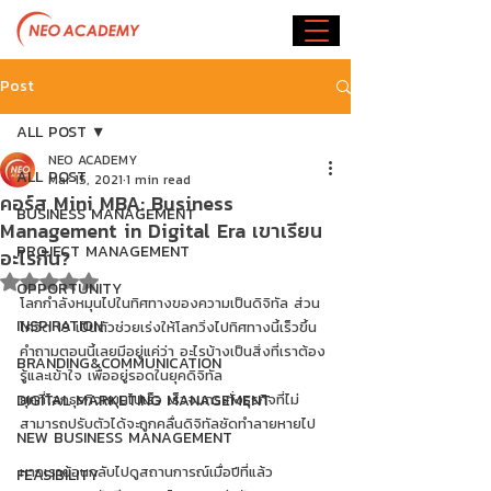
Post
ALL POST
NEO ACADEMY
ALL POST
Mar 15, 2021
1 min read
คอร์ส Mini MBA: Business
BUSINESS MANAGEMENT
Management in Digital Era เขาเรียน
PROJECT MANAGEMENT
อะไรกัน?
Rated NaN out of 5 stars.
OPPORTUNITY
โลกกำลังหมุนไปในทิศทางของความเป็นดิจิทัล ส่วน
INSPIRATION
โควิด 19 เป็นตัวช่วยเร่งให้โลกวิ่งไปทิศทางนี้เร็วขึ้น 
คำถามตอนนี้เลยมีอยู่แค่ว่า อะไรบ้างเป็นสิ่งที่เราต้อง
BRANDING&COMMUNICATION
รู้และเข้าใจ เพื่ออยู่รอดในยุคดิจิทัล 
DIGITAL MARKETING MANAGEMENT
ยุคที่โลกธุรกิจหมุนไปเร็ว เร็วจนกระทั่งธุรกิจที่ไม่
สามารถปรับตัวได้จะถูกคลื่นดิจิทัลซัดทำลายหายไป
NEW BUSINESS MANAGEMENT
หากเราย้อนกลับไปดูสถานการณ์เมื่อปีที่แล้ว 
FEASIBILITY