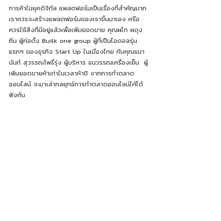
การค้าในยุคดิจิทัล แพลตฟอร์มเป็นเรื่องที่สำคัญมาก 
เราควรจะสร้างแพลตฟอร์มของเราขึ้นมาเอง หรือ
ควรใช้สิ่งที่มีอยู่แล้วเพื่อเพิ่มยอดขาย คุณผไท ผดุง
ถิ่น ผู้ก่อตั้ง Builk one group ผู้ที่เป็นไอดอลรุ่น
แรกๆ ของธุรกิจ Start Up ในเมืองไทย กับคุณธนา
นันท์ สุวรรณโพธิ์รุ่ง ผู้บริหาร ธนวรรณเครื่องเย็น  ผู้
เพิ่มยอดขายห้าเท่าในเวลาห้าปี จากการทำตลาด
ออนไลน์ จะมาเล่ากลยุทธ์การทำตลาดออนไลน์ให้ได้
ฟังกัน