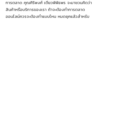
การตลาด คุณศิริพงศ์ เตียวพิพิธพร จะมาชวนคิดว่า 
สินค้าหรือบริการของเรา ถ้าจะต้องทำการตลาด
ออนไลน์ควรจะต้องทำแบบไหน หมดยุคแล้วสำหรับ
การสร้างคอนเทนต์แบบเดียวแล้วโพสทุกช่องทาง เรา
ต้องหาให้ได้ว่าเราวางสินค้าของเราแบบใด ควรต้อง
คอนเทนต์แบไหน และควรใช้ช่องทางใดในการสื่อสาร
นี่น่าจะเป็นคำตอบสำหรับคำถามที่ว่า การเรียน 