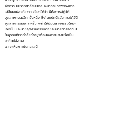
สาขาผู้ประกอบการและนวัตกรรม วิทยาลัยการ
จัดการ มหาวิทยาลัยมหิดล จะมาฉายภาพของการ
เปลี่ยนแปลงที่อาจจะเรียกได้ว่า นี่คือการปฏิวัติ
อุตสาหกรรมอีกครั้งหนึ่ง ซึ่งโดยปกติแล้วการปฎิวัติ
อุตสาหกรรมแต่ละครั้ง จะทำให้มีอุตสาหกรรมใหม่ๆ
เกิดขึ้น และบางอุตสาหกรรมต้องล้มหายตายจากไป 
ในธุรกิจที่เรากำลังทำอยู่พร้อมจะฉายแสงหรือเป็น
อาทิตย์อัสดง 
เราจะเห็นภาพในคลาสนี้