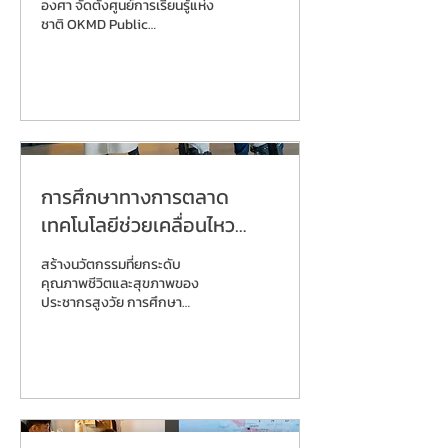
องศา จัดตั้งศูนย์การเรียนรู้แห่ง
ชาติ OKMD Public
Engagement โครงการความ
ร่วมมือกับ OKMD เพื่อจัด
กิจกรรมสร้างการตระหนักรู้และ
สื่อสารเพื่อรวบรวมความคิดเห็น
สาธารณะในประเด็นการจัดตั้ง
ศูนย์การเรียนรู้แห่งชาติ (NKC)
บริเวณถนนราชดำเนิน มุ่งเน้นการ
รับฟัง ความต้องการและความ
การศึกษาทางการตลาด
คาดหวัง ของผู้มีส่วนได้ส่วนเสีย
ทุกกลุ่ม เพื่อวางรากฐานการ
เทคโนโลยีช่วยเคลื่อนไหว
พัฒนาพื้นที่ให้เป็นย่านการเรียนรู้
สำหรับผู้สูงอายุ (MTEC)
สร้างสรรค์ด้วยแนวคิด Co-
สร้างนวัตกรรมที่ยกระดับ
ownership ▐ Project
คุณภาพชีวิตและสุขภาพของ
Highlight กระบวนการรวบรวม
ประชากรสูงวัย การศึกษา
ความคิดเห็นแบบ 360 องศา จาก
ทางการตลาดเทคโนโลยีช่วย
ทุกภาคส่วน...
เคลื่อนไหวสำหรับผู้สูงอายุ
(MTEC) โครงการวิจัยตลาดเชิง
ลึกให้กับ ศูนย์เทคโนโลยีโลหะและ
วัสดุแห่งชาติ (MTEC) เพื่อวาง
รากฐานการพัฒนา เทคโนโลยีและ
ผลิตภัณฑ์สวมใส่ สำหรับ ผู้สูง