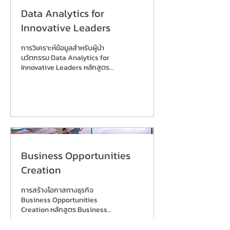
อายุยุคใหม่ (Active Elder) เจาะ
Data Analytics for
ลึกความต้องการ โอกาสทางการ
ตลาด และแนวโน้มเทคโนโลยี เพื่อ
Innovative Leaders
สร้างนวัตกรรมที่ยกระดับ
คุณภาพชีวิตและสุขภาพของ
การวิเคราะห์ข้อมูลสำหรับผู้นำ
ประชากรสูงวัย ▐ Project
นวัตกรรม Data Analytics for
Highlight สร้างพิมพ์เขียวโอกาส
Innovative Leaders หลักสูตร
ทางธุรกิจด้วยการวิเคราะห์แบบ
การวิเคราะห์ข้อมูลสำหรับผู้นำ
360 องศา...
นวัตกรรม ออกแบบมาเพื่อปูพื้น
ฐานการใช้ข้อมูลเชิงธุรกิจสำหรับ
ผู้จัดการ หัวหน้างาน และผู้นำทีมที่
ต้องการนำข้อมูลมาใช้ในการ
ตัดสินใจและขับเคลื่อนองค์กร
หลักสูตรนี้เหมาะสำหรับผู้ที่ไม่มีพื้น
ฐานด้านการวิเคราะห์ข้อมูลมาก่อน
Business Opportunities
โดยเน้นการเรียนรู้ผ่านกรณีศึกษา
ธุรกิจจริง การฝึกปฏิบัติสร้าง
Creation
Data Dashboard และการ
ประยุกต์ใช้ข้อมูลในบริบทธุรกิจที่
การสร้างโอกาสทางธุรกิจ
หลากหลาย ตั้งแต่การตลาด การ
Business Opportunities
ขาย...
Creation หลักสูตร Business
Opportunities Creation
ออกแบบมาเพื่อช่วยผู้บริหาร ผู้