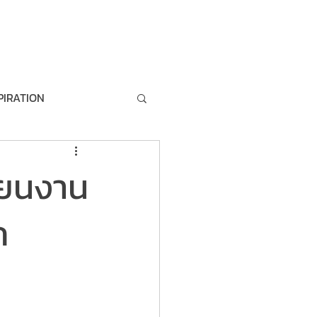
artner
Join our team
About us
PIRATION
MANAGEMENT
ี่ยนงาน
M
DEMO
ก