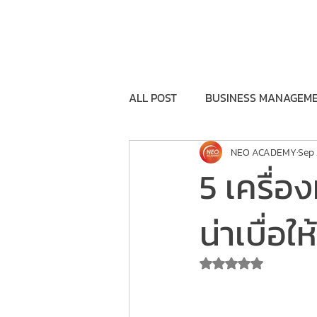
Home
Training Program
Execu
ALL POST
BUSINESS MANAGEM
NEO ACADEMY
Sep 
BRANDING&COMMUNICATION
5 เครื่อ
FEASIBILITY
GOVERNMENT
น่าเบื่อ
Rated NaN out o