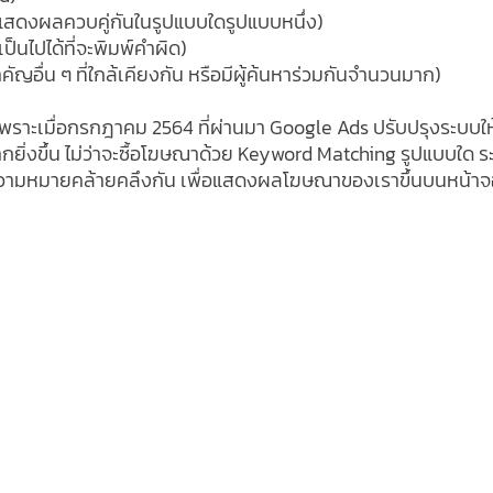
ะแสดงผลควบคู่กันในรูปแบบใดรูปแบบหนึ่ง)
็นไปได้ที่จะพิมพ์คำผิด)
ัญอื่น ๆ ที่ใกล้เคียงกัน หรือมีผู้ค้นหาร่วมกันจำนวนมาก)
มเพราะเมื่อกรกฎาคม 2564 ที่ผ่านมา ​​Google Ads ปรับปรุงระบบให
ยิ่งขึ้น ไม่ว่าจะซื้อโฆษณาด้วย Keyword Matching รูปแบบใด ร
วามหมายคล้ายคลึงกัน เพื่อแสดงผลโฆษณาของเราขึ้นบนหน้าจ