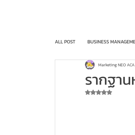
Home
Training Program
Execu
ALL POST
BUSINESS MANAGEM
Marketing NEO AC
BRANDING&COMMUNICATION
รากฐานห
FEASIBILITY
GOVERNMENT
Rated NaN out o