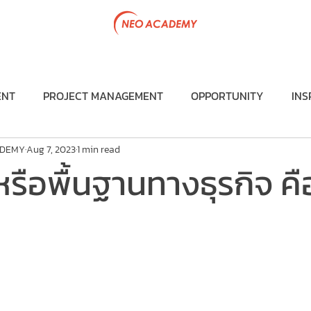
tive Program
Government Project
Articles
Team & P
ENT
PROJECT MANAGEMENT
OPPORTUNITY
INS
ADEMY
Aug 7, 2023
1 min read
DIGITAL MARKETING MANAGEMENT
NEW BUSINESS 
รือพื้นฐานทางธุรกิจ คื
 PROJECT
TRAINING PROGRAM
EXECUTIVE PROGRA
f 5 stars.