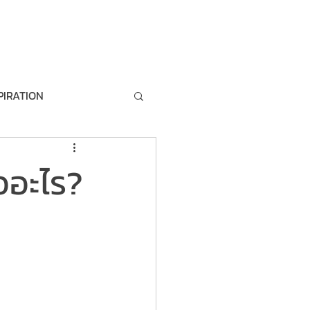
artner
Join our team
About us
PIRATION
MANAGEMENT
ออะไร?
M
DEMO