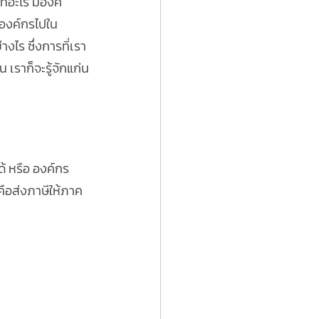
่อะไร มีองค์
าองค์กรไปใน
งไร ซึ่งการที่เรา
น เราก็จะรู้จักแก่น
ด้ หรือ องค์กร 
คือส่งภาษีให้ภาค