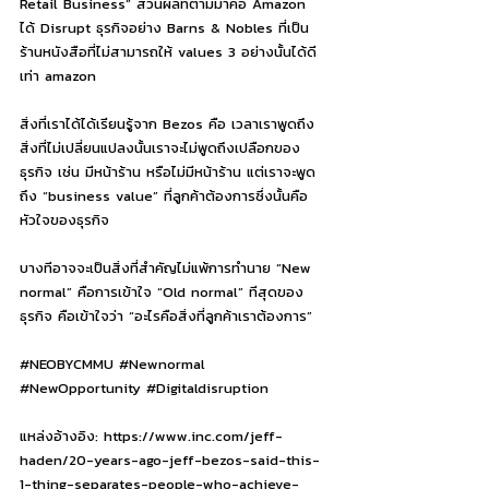
Retail Business” ส่วนผลที่ตามมาคือ Amazon
ได้ Disrupt ธุรกิจอย่าง Barns & Nobles ที่เป็น
ร้านหนังสือที่ไม่สามารถให้ values 3 อย่างนั้นได้ดี
เท่า amazon
สิ่งที่เราได้ได้เรียนรู้จาก Bezos คือ เวลาเราพูดถึง
สิ่งที่ไม่เปลี่ยนแปลงนั้นเราจะไม่พูดถึงเปลือกของ
ธุรกิจ เช่น มีหน้าร้าน หรือไม่มีหน้าร้าน แต่เราจะพูด
ถึง “business value” ที่ลูกค้าต้องการซึ่งนั้นคือ
หัวใจของธุรกิจ
บางทีอาจจะเป็นสิ่งที่สำคัญไม่แพ้การทำนาย “New 
normal” คือการเข้าใจ “Old normal” ทีสุดของ
ธุรกิจ คือเข้าใจว่า “อะไรคือสิ่งที่ลูกค้าเราต้องการ”
#NEOBYCMMU
#Newnormal
#NewOpportunity
​ 
#Digitaldisruption
แหล่งอ้างอิง: 
https://www.inc.com/jeff-
haden/20-years-ago-jeff-bezos-said-this-
1-thing-separates-people-who-achieve-