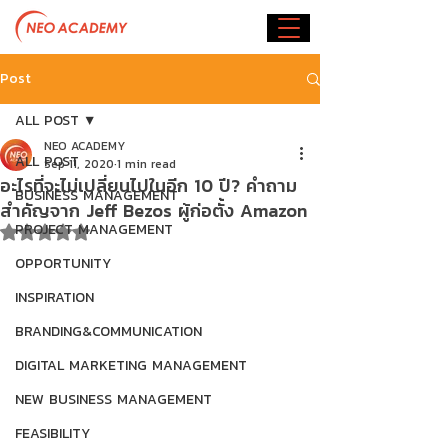
Post
ALL POST
NEO ACADEMY
ALL POST
Sep 11, 2020
1 min read
อะไรที่จะไม่เปลี่ยนไปในอีก 10 ปี? คำถาม
BUSINESS MANAGEMENT
สำคัญจาก Jeff Bezos ผู้ก่อตั้ง Amazon
PROJECT MANAGEMENT
Rated NaN out of 5 stars.
OPPORTUNITY
INSPIRATION
BRANDING&COMMUNICATION
DIGITAL MARKETING MANAGEMENT
NEW BUSINESS MANAGEMENT
FEASIBILITY