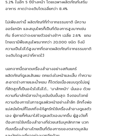
5.2% ในอีก 5 ปีข้างหน้า โดยเฉพาะผลิตภัณฑ์เสริม
อาหาร คาดว่าจะเติบโตเฉลี่ยกว่า 8.4%
ไม่เพียงเท่านี้ ผลิตภัณฑ์ที่ทำจากธรรมชาติ มีความ
ออร์แกนิก และสมุนไพรก็เป็นที่ต้องการสูงมากเช่น
กัน ซึ่งคาดว่าจะขยายตัวอย่างช้าๆ เฉลี่ย 2.6%  แถม
ไทยเรามีพืชสมุนไพรมากกว่า 20,000 ชนิด จึงมี
ความเป็นไปได้สูงมากที่ตลาดผลิตภัณฑ์จากธรรมชาติ
จะเติบโตสูงกว่าที่คาดไว้ 
นอกจากนี้ตลาดเครื่องสำอางอย่างสกินแคร์ 
ผลิตภัณฑ์ดูแลเส้นผม ตกแต่งใบหน้าและเล็บ ทำความ
สะอาดร่างกายและน้ำหอม ก็โตต่อเนื่องแบบฉุดไม่อยู่ 
ที่ฮิตสุดก็เป็นอะไรไปไม่ได้… “มาส์กหน้า” นั่นเอง ด้วย
ความที่มาส์กมีสารบำรุงเข้มข้นขั้นสุด จึงตอบโจทย์
ความต้องการในการดูแลผิวหน้าอย่างล้ำลึก อีกทั้งพ่อ
แม่สมัยใหม่ก็โอเคที่จะให้ลูกรักใช้เครื่องสำอางดูแลตัว
เอง ผู้ชายก็หันมาใส่ใจดูแลตัวเองมากขึ้น ผู้สูงวัยก็
ต้องการใช้เครื่องสำอางที่ช่วยเสริมบุคลิกภาพ บวก
กับเครื่องสำอางไทยเป็นที่ต้องการของตลาดมุสลิม
และนักท่องเที่ยวอย่างมากอีกด้วย