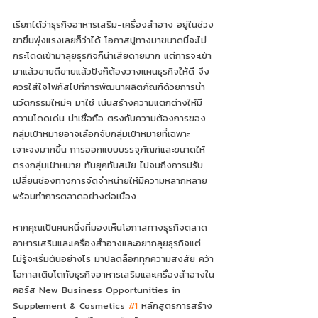
เรียกได้ว่าธุรกิจอาหารเสริม-เครื่องสำอาง อยู่ในช่วง
ขาขึ้นพุ่งแรงเลยก็ว่าได้ โอกาสปูทางมาขนาดนี้จะไม่
กระโดดเข้ามาลุยธุรกิจก็น่าเสียดายมาก แต่การจะเข้า
มาแล้วขายดีขายแล้วปังก็ต้องวางแผนธุรกิจให้ดี จึง
ควรใส่ใจโฟกัสไปที่การพัฒนาผลิตภัณฑ์ด้วยการนำ
นวัตกรรมใหม่ๆ มาใช้ เน้นสร้างความแตกต่างให้มี
ความโดดเด่น น่าเชื่อถือ ตรงกับความต้องการของ
กลุ่มเป้าหมายอาจเลือกจับกลุ่มเป้าหมายที่เฉพาะ
เจาะจงมากขึ้น การออกแบบบรรจุภัณฑ์และขนาดให้
ตรงกลุ่มเป้าหมาย ทันยุคทันสมัย ไปจนถึงการปรับ
เปลี่ยนช่องทางการจัดจำหน่ายให้มีความหลากหลาย 
พร้อมทำการตลาดอย่างต่อเนื่อง
หากคุณเป็นคนหนึ่งที่มองเห็นโอกาสทางธุรกิจตลาด
อาหารเสริมและเครื่องสำอางและอยากลุยธุรกิจแต่
ไม่รู้จะเริ่มต้นอย่างไร มาปลดล็อกทุกความสงสัย คว้า
โอกาสเติบโตกับธุรกิจอาหารเสริมและเครื่องสำอางใน
คอร์ส New Business Opportunities in 
Supplement & Cosmetics 
#1
 หลักสูตรการสร้าง