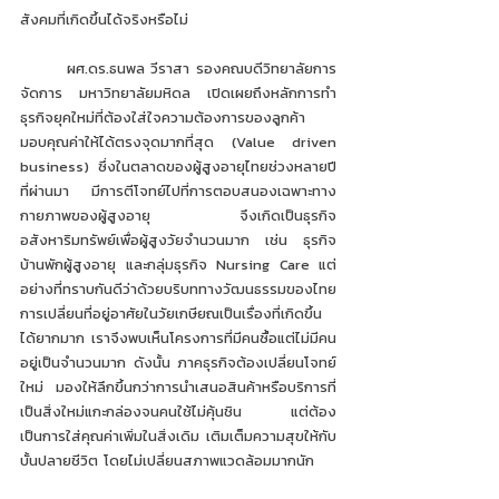
สังคมที่เกิดขึ้นได้จริงหรือไม่
 	ผศ.ดร.ธนพล วีราสา รองคณบดีวิทยาลัยการ
จัดการ มหาวิทยาลัยมหิดล เปิดเผยถึงหลักการทำ
ธุรกิจยุคใหม่ที่ต้องใส่ใจความต้องการของลูกค้า 
มอบคุณค่าให้ได้ตรงจุดมากที่สุด (Value driven 
business) ซึ่งในตลาดของผู้สูงอายุไทยช่วงหลายปี
ที่ผ่านมา มีการตีโจทย์ไปที่การตอบสนองเฉพาะทาง
กายภาพของผู้สูงอายุ จึงเกิดเป็นธุรกิจ
อสังหาริมทรัพย์เพื่อผู้สูงวัยจำนวนมาก เช่น ธุรกิจ
บ้านพักผู้สูงอายุ และกลุ่มธุรกิจ Nursing Care แต่
อย่างที่ทราบกันดีว่าด้วยบริบททางวัฒนธรรมของไทย 
การเปลี่ยนที่อยู่อาศัยในวัยเกษียณเป็นเรื่องที่เกิดขึ้น
ได้ยากมาก เราจึงพบเห็นโครงการที่มีคนซื้อแต่ไม่มีคน
อยู่เป็นจำนวนมาก ดังนั้น ภาคธุรกิจต้องเปลี่ยนโจทย์
ใหม่ มองให้ลึกขึ้นกว่าการนำเสนอสินค้าหรือบริการที่
เป็นสิ่งใหม่แกะกล่องจนคนใช้ไม่คุ้นชิน แต่ต้อง
เป็นการใส่คุณค่าเพิ่มในสิ่งเดิม เติมเต็มความสุขให้กับ
บั้นปลายชีวิต โดยไม่เปลี่ยนสภาพแวดล้อมมากนัก