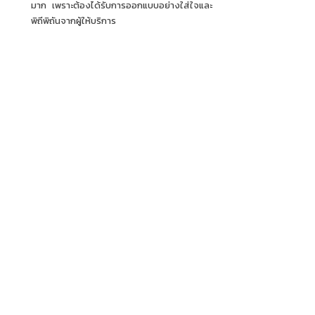
มาก เพราะต้องได้รับการออกแบบอย่างใส่ใจและ
พิถีพิถันจากผู้ให้บริการ
#NEOBYCMMU
#LongevityEconomy
Recent Posts
See All