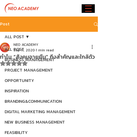
Post
ALL POST
NEO ACADEMY
ALL POST
Sep 11, 2020
1 min read
ทำไม “สังคมอายุยืน” ถึงสำคัญและใกล้ตัว
BUSINESS MANAGEMENT
Rated NaN out of 5 stars.
PROJECT MANAGEMENT
OPPORTUNITY
INSPIRATION
BRANDING&COMMUNICATION
DIGITAL MARKETING MANAGEMENT
NEW BUSINESS MANAGEMENT
FEASIBILITY