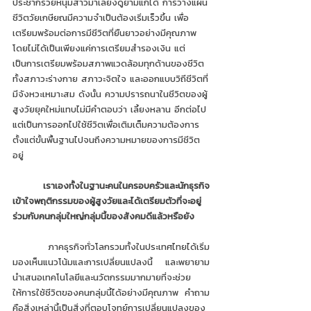
ประชากรวัยหนุ่มสาวมาเลี้ยงดูยามแก่ได้ การวางแผน
ชีวิตวัยเกษียณมีความจำเป็นต้องเริ่มเร็วขึ้น เพื่อ
เตรียมพร้อมต่อการมีชีวิตที่ยืนยาวอย่างมีคุณภาพ 
โดยไม่ได้เป็นเพียงแค่การเตรียมสำรองเงิน แต่
เป็นการเตรียมพร้อมสภาพแวดล้อมทุกด้านของชีวิต
ทั้งสภาวะร่างกาย สภาวะจิตใจ และออกแบบวิถีชีวิตที่
มีจังหวะเหมาะสม ดังนั้น ความปรารถนาในชีวิตของผู้
สูงวัยยุคใหม่แทบไม่มีคำตอบว่า เลี้ยงหลาน อีกต่อไป 
แต่เป็นการออกไปใช้ชีวิตเพื่อเติมเต็มความต้องการ
ตั้งแต่ขั้นพื้นฐานไปจนถึงความหมายของการมีชีวิต
อยู่
เราเองทั้งในฐานะคนในครอบครัวและนักธุรกิจ 
เข้าใจพฤติกรรมของผู้สูงวัยและได้เตรียมตัวที่จะอยู่
ร่วมกับคนกลุ่มใหญ่กลุ่มนี้ของสังคมดีแล้วหรือยัง
 	ภาคธุรกิจทั่วโลกรวมทั้งในประเทศไทยได้เริ่ม
มองเห็นแนวโน้มและการเปลี่ยนแปลงนี้ และพยายาม
นำเสนอเทคโนโลยีและนวัตกรรมมากมายที่จะช่วย
ให้การใช้ชีวิตของคนกลุ่มนี้ได้อย่างมีคุณภาพ คำถาม
คือสิ่งเหล่านี้เป็นสิ่งที่ตอบโจทย์การเปลี่ยนแปลงของ