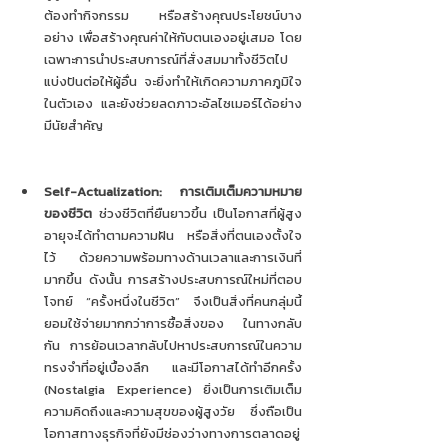
ต้องทำกิจกรรม หรือสร้างคุณประโยชน์บาง
อย่าง เพื่อสร้างคุณค่าให้กับตนเองอยู่เสมอ โดย
เฉพาะการนำประสบการณ์ที่สั่งสมมาทั้งชีวิตไป
แบ่งปันต่อให้ผู้อื่น จะยิ่งทำให้เกิดความภาคภูมิใจ
ในตัวเอง และยังช่วยลดภาวะอัลไซเมอร์ได้อย่าง
มีนัยสำคัญ
Self-Actualization: การเติมเต็มความหมาย
ของชีวิต
 ช่วงชีวิตที่ยืนยาวขึ้น เป็นโอกาสที่ผู้สูง
อายุจะได้ทำตามความฝัน หรือสิ่งที่ตนเองตั้งใจ
ไว้ ด้วยความพร้อมทางด้านเวลาและการเงินที่
มากขึ้น ดังนั้น การสร้างประสบการณ์ใหม่ที่ตอบ
โจทย์ “ครั้งหนึ่งในชีวิต” จึงเป็นสิ่งที่คนกลุ่มนี้
ยอมใช้จ่ายมากกว่าการซื้อสิ่งของ ในทางกลับ
กัน การย้อนเวลากลับไปหาประสบการณ์ในความ
ทรงจำที่อยู่เบื้องลึก และมีโอกาสได้ทำอีกครั้ง 
(Nostalgia Experience) ยิ่งเป็นการเติมเต็ม
ความคิดถึงและความสุขของผู้สูงวัย ซึ่งถือเป็น
โอกาสทางธุรกิจที่ยังมีช่องว่างทางการตลาดอยู่