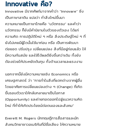
Innovative คือ?
Innovative มีรากศัพท์มาจากคำว่า “Innovare” ซึ่ง
เป็นภาษาลาติน แปลว่า ทำสิ่งใหม่ขึ้นมา 
ความหมายเป็นภาษาไทยคือ “นวัตกรรม” และคำว่า 
นวัตกรรม ก็ยังมีคำนิยามในตัวของตัวเอง ได้แก่ 
ความคิด การปฏิบัติใหม่ ๆ หรือ สิ่งประดิษฐ์ใหม่ ๆ ที่
ยังไม่เคยมีผู้ใดนั้นใช้มาก่อน หรือ เป็นการพัฒนา 
ต่อยอด ปรับปรุง เปลี่ยนแปลง สิ่งที่มีอยู่ก่อนแล้ว ให้
มีความทันสมัย และใช้ได้ผลดียิ่งขึ้นกว่าเดิม ทั้งยัง
ต้องช่วยให้ประหยัดต้นทุน ทั้งด้านเวลาและแรงงาน 
นอกจากนี้ยังมีความหมายเชิง Economics หรือ 
เศรษฐศาสตร์ ว่า “การทำในสิ่งที่แตกต่างจากผู้อื่น 
โดยอาศัยการเปลี่ยนแปลงต่าง ๆ (Change) ที่เกิด
ขึ้นรอบตัวเราให้กลับกลายมาเป็นโอกาส 
(Opportunity) และถ่ายทอดออกไปสู่แนวความคิด
ใหม่ ที่ทำให้เกิดประโยชน์ต่อตนเองและสังคม” 
Everett M. Rogers นักทฤษฎีการสื่อสารและนัก
สังคมวิทยาชาวอเมริกันที่มีชื่อเสียง ให้ความหมาย