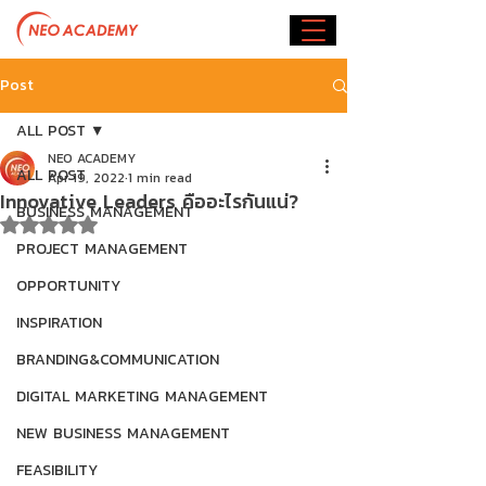
Post
ALL POST
NEO ACADEMY
ALL POST
Apr 19, 2022
1 min read
Innovative Leaders คืออะไรกันแน่?
BUSINESS MANAGEMENT
Rated NaN out of 5 stars.
PROJECT MANAGEMENT
OPPORTUNITY
INSPIRATION
BRANDING&COMMUNICATION
DIGITAL MARKETING MANAGEMENT
NEW BUSINESS MANAGEMENT
FEASIBILITY