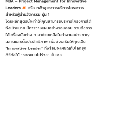
MBA – Project Management for Innovative 
Leaders 
#1
หรือ 
หลักสูตรการบริหารโครงการ
สำหรับผู้นำนวัตกรรม รุ่น 1
โดยหลักสูตรนี้จะทำให้คุณสามารถบริหารโครงการได้
ถึงเป้าหมาย มีการวางแผนอย่างรอบคอบ รวมถึงการ
ใช้เครื่องมือต่าง ๆ มาช่วยเหลือในทำงานอย่างชาญ
ฉลาดและเต็มประสิทธิภาพ เพื่อส่งเสริมให้คุณเป็น 
“Innovative Leader” ที่พร้อมจะเผชิญกับโลกยุค
ดิจิทัลให้ “รอดแบบไม่ร่วง” นั่นเอง
รายละเอียดหลักสูตรเพิ่มเติม: 
https://www.neobycmmu.com/mini-mba-
project-management-for-innovative-leader
Recent Posts
See All