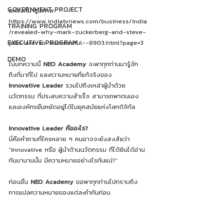
GOVERNMENT PROJECT
แหล่งที่มารูปภาพ: 
https://www.indiatvnews.com/business/india
TRAINING PROGRAM
/revealed-why-mark-zuckerberg-and-steve-
EXECUTIVE PROGRAM
jobs-are-so-successful--8903.html?page=3
DEMO
ในบทความนี้ 
NEO Academy
 จะพาทุกท่านมารู้จัก
ถึงที่มาที่ไป และความหมายที่แท้จริงของ 
Innovative Leader
 รวมไปถึงเหล่าผู้นำด้วย
นวัตกรรม ที่ประสบความสำเร็จ สามารถพาตนเอง
และองค์กรยืนหยัดอยู่ได้ในยุคสมัยแห่งโลกดิจิทัล
Innovative Leader คืออะไร?
นี่คือคำถามที่ใครหลาย ๆ คนอาจจะยังสงสัยว่า 
“Innovative หรือ ผู้นำด้านนวัตกรรม ที่ได้ยินได้อ่าน
กันมานานนั้น มีความหมายอย่างไรกันแน่?”
ก่อนอื่น 
NEO Academy
 ขอพาทุกท่านไปทราบถึง
การแปลความหมายของแต่ละคำกันก่อน