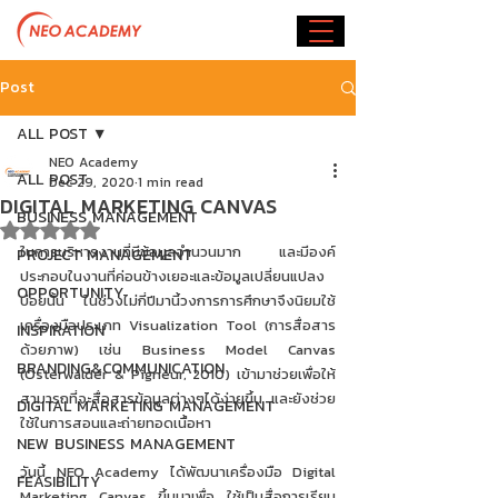
Post
ALL POST
NEO Academy
ALL POST
Dec 29, 2020
1 min read
DIGITAL MARKETING CANVAS
BUSINESS MANAGEMENT
Rated NaN out of 5 stars.
ในการบริหารงานที่มีข้อมูลจำนวนมาก และมีองค์
PROJECT MANAGEMENT
ประกอบในงานที่ค่อนข้างเยอะและข้อมูลเปลี่ยนแปลง
OPPORTUNITY
บ่อยนั้น ในช่วงไม่กี่ปีมานี้วงการการศึกษาจึงนิยมใช้
เครื่องมือประเภท Visualization Tool (การสื่อสาร
INSPIRATION
ด้วยภาพ) เช่น Business Model Canvas 
BRANDING&COMMUNICATION
(Osterwalder & Pigneur, 2010) เข้ามาช่วยเพื่อให้
สามารถที่จะสื่อสารข้อมูลต่างๆได้ง่ายขึ้น และยังช่วย
DIGITAL MARKETING MANAGEMENT
ใช้ในการสอนและถ่ายทอดเนื้อหา 
NEW BUSINESS MANAGEMENT
วันนี้ NEO Academy ได้พัฒนาเครื่องมือ Digital 
FEASIBILITY
Marketing Canvas ขึ้นมาเพื่อ ใช้เป็นสื่อการเรียน