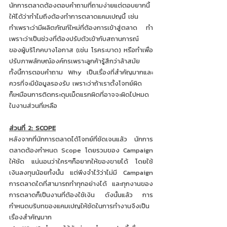
นักการตลาดต้องตอบคำถามที่ถามง่ายแต่ตอบยากนี้
ให้ได้ว่าทำไมถึงต้องทำการตลาดแคมเปญนี้ เช่น 
ทำเพราะว่ามีผลิตภัณฑ์ใหม่ที่ต้องการเข้าสู่ตลาด ทำ
เพราะว่าเป็นช่วงที่ต้องปรับตัวเข้ากับสถานการณ์ 
ของผู้บริโภคบางโอกาส (เช่น โรคระบาด) หรือทำเพื่อ
ปรับภาพลักษณ์องค์กรเพราะลูกค้ารู้สึกว่าล้าสมัย 
ทั้งนี้การตอบคำถาม Why เป็นเรื่องที่สำคัญมากและ
ควรที่จะมีข้อมูลรองรับ เพราะว่าถ้าเราตั้งโจทย์ผิด
ก็เหมือนการติดกระดุมเม็ดแรกผิดที่อาจจะผิดไปหมด
ในงานส่วนที่เหลือ 
ส่วนที่ 2: SCOPE
หลังจากที่นักการตลาดได้โจทย์ที่ชัดเจนแล้ว นักการ
ตลาดต้องกำหนด Scope โดยรวมของ Campaign 
ให้ชัด แน่นอนว่าใครๆก็อยากให้ของขายได้ โดยใช้
เงินลงทุนน้อยทั้งนั้น แต่พึงจำไว้ว่าไม่มี Campaign 
การตลาดใดที่สามารถทำทุกอย่างได้ และทุกงานของ
การตลาดก็เป็นงานที่ต้องใช้เงิน ดังนั้นแล้ว การ
กำหนดบริบทของแคมเปญให้ชัดในการทำงานจึงเป็น
เรื่องสำคัญมาก 