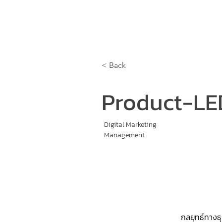
Home
Training Program
Execu
< Back
Product-LE
Digital Marketing
Management
กลยุทธ์ทางธุร