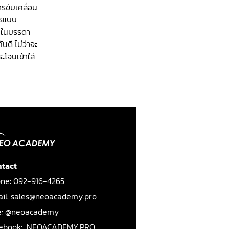
รขับเคลื่อน 
การแบบ 
ากในบรรดา
ันดี ไม่ว่าจะ
โจนเข้าใส่ 
tact
ne: 092-916-4265
il: sales@neoacademy.pro
e: @neoacademy
ebook:
NEOACADEMY.PRO