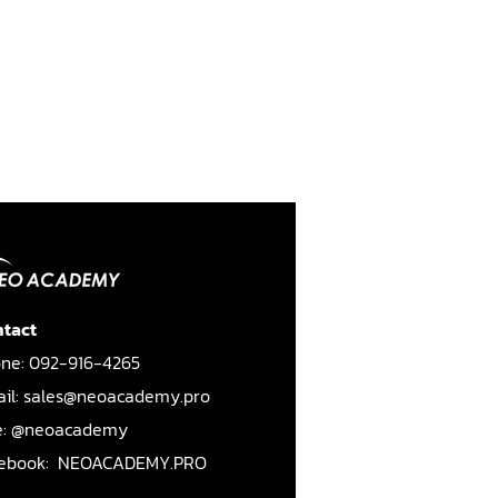
tact
ne: 092-916-4265
il: sales@neoacademy.pro
e: @neoacademy
ebook:
NEOACADEMY.PRO