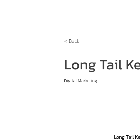
Home
Training Program
Execu
< Back
Long Tail K
Digital Marketing
Long Tail Ke