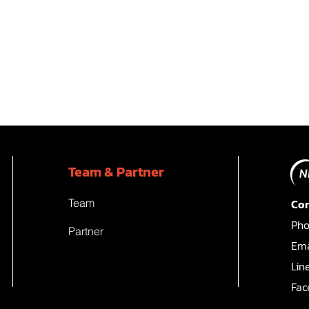
Team & Partner
Team
Con
Pho
Partner
Ema
Lin
Fac