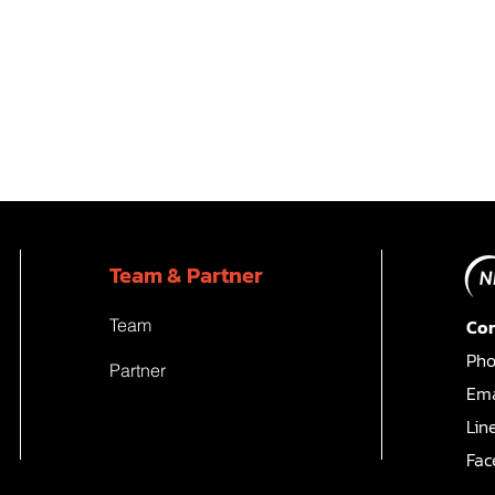
Team & Partner
Team
Con
Pho
Partner
Ema
Lin
Fac