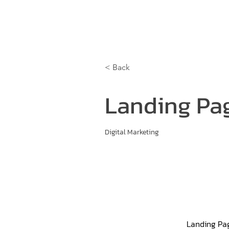
Home
Training Program
Execu
< Back
Landing Pa
Digital Marketing
Landing Pag