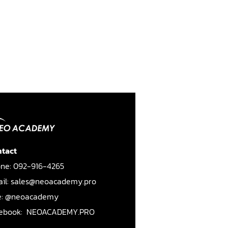
tact
ne: 092-916-4265
il: sales@neoacademy.pro
e: @neoacademy
ebook:
NEOACADEMY.PRO