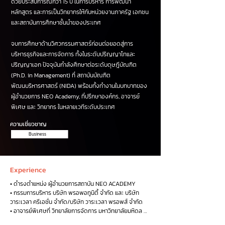
ด้วยประสบการณ์กว่า 15 ปี ในการบริหาร การพัฒนา
หลักสูตร และการเป็นวิทยากรให้กับหน่วยงานภาครัฐ เอกชน
และสถาบันการศึกษาชั้นนำของประเทศ
จบการศึกษาด้านวิศวกรรมศาสตร์ก่อนต่อยอดสู่การ
บริหารธุรกิจและการจัดการ ทั้งในระดับปริญญาโทและ
ปริญญาเอก ปัจจุบันกำลังศึกษาต่อระดับดุษฎีบัณฑิต
(Ph.D. in Management) ที่ สถาบันบัณฑิต
พัฒนบริหารศาสตร์ (NIDA) พร้อมทั้งทำงานในบทบาทของ
ผู้อำนวยการ NEO Academy, ที่ปรึกษาองค์กร, อาจารย์
พิเศษ และ วิทยากร ในหลายเวทีระดับประเทศ
ความเชี่ยวชาญ
Business
Experience​
• ดำรงตำแหน่ง ผู้อำนวยการสถาบัน NEO ACADEMY

• กรรมการบริหาร บริษัท พรอพอทูนิตี้ จำกัด และ บริษัท 
วาระเวลา ครีเอชั่น จำกัด/บริษัท วาระเวลา พรอพส์ จำกัด

• อาจารย์พิเศษที่ วิทยาลัยการจัดการ มหาวิทยาลัยมหิดล 
(CMMU) หลักสูตรภาษาไทย ระดับปริญญาโท
