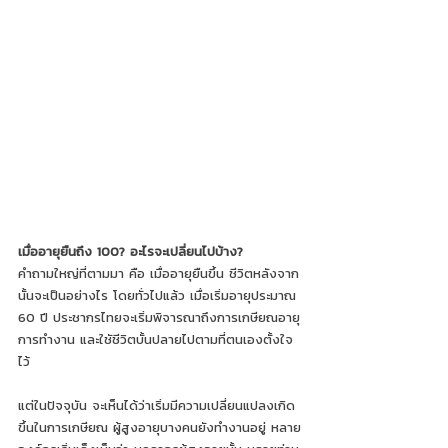
เมื่ออายุยืนถึง 100? อะไรจะเปลี่ยนไปบ้าง?
คำถามใหญ่ที่ตามมา คือ เมื่ออายุยืนขึ้น ชีวิตหลังจาก
นั้นจะเป็นอย่างไร โดยทั่วไปแล้ว เมื่อเริ่มอายุประมาณ 
60 ปี ประชากรไทยจะเริ่มพิจารณาถึงการเกษียณอายุ
การทำงาน และใชัชีวิตบั้นปลายไปตามที่ตนเองตั้งใจ
ไว้
แต่ในปัจจุบัน จะเห็นได้ว่าเริ่มมีความเปลี่ยนแปลงเกิด
ขึ้นในการเกษียณ ผู้สูงอายุบางคนยังทำงานอยู่ หลาย