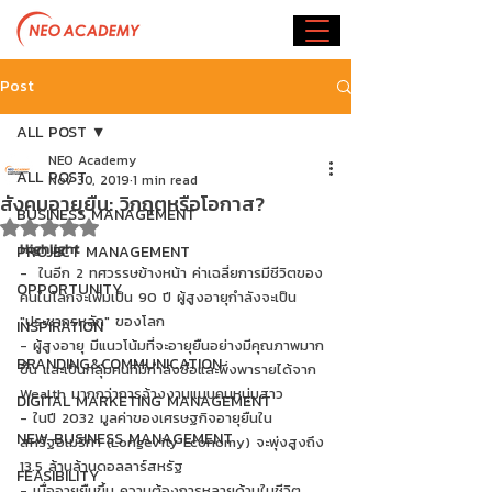
Post
ALL POST
NEO Academy
ALL POST
Nov 30, 2019
1 min read
สังคมอายุยืน: วิกฤตหรือโอกาส?
BUSINESS MANAGEMENT
Rated NaN out of 5 stars.
Highlight
PROJECT MANAGEMENT
-  ในอีก 2 ทศวรรษข้างหน้า ค่าเฉลี่ยการมีชีวิตของ
OPPORTUNITY
คนในโลกจะเพิ่มเป็น 90 ปี ผู้สูงอายุกำลังจะเป็น 
"ประชากรหลัก" ของโลก
INSPIRATION
- ผู้สูงอายุ มีแนวโน้มที่จะอายุยืนอย่างมีคุณภาพมาก
BRANDING&COMMUNICATION
ขึ้น และเป็นกลุ่มคนที่มีกำลังซื้อและพึ่งพารายได้จาก 
Wealth มากกว่าการจ้างงานแบบคนหนุ่มสาว  
DIGITAL MARKETING MANAGEMENT
- ในปี 2032 มูลค่าของเศรษฐกิจอายุยืนใน
NEW BUSINESS MANAGEMENT
สหรัฐอเมริกา (Longevity Economy) จะพุ่งสูงถึง 
13.5 ล้านล้านดอลลาร์สหรัฐ
FEASIBILITY
- เมื่ออายุยืนขึ้น ความต้องการหลายด้านในชีวิต