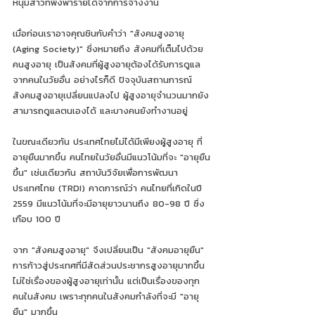
หนุ่มสาวที่พึ่งพารายได้จากการจ้างงาน 
เมื่อก่อนเราอาจคุณชินกับคำว่า "สังคมสูงอายุ 
(Aging Society)" ซึ่งหมายถึง สังคมที่เต็มไปด้วย
คนสูงอายุ เป็นสังคมที่ผู้สูงอายุต้องได้รับการดูแล
จากคนในวัยอื่น อย่างไรก็ดี ปัจจุบันสถานการณ์
สังคมสูงอายุเปลี่ยนแปลงไป ผู้สูงอายุจำนวนมากยัง
สามารถดูแลตนเองได้ และบางคนยังทำงานอยู่ 
ในขณะเดียวกัน ประเทศไทยไม่ได้มีเพียงผู้สูงอายุ ที่
อายุยืนมากขึ้น คนไทยในวัยอื่นมีแนวโน้มที่จะ "อายุยืน
ขึ้น" เช่นเดียวกัน สถาบันวิจัยเพื่อการพัฒนา
ประเทศไทย (TRDI) คาดการณ์ว่า คนไทยที่เกิดในปี 
2559 มีแนวโน้มที่จะมีอายุยาวนานถึง 80-98 ปี ซึ่ง
เกือบ 100 ปี
จาก "สังคมสูงอายุ" จึงเปลี่ยนเป็น "สังคมอายุยืน" 
การก้าวสู่ประเทศที่มีสัดส่วนประชากรสูงอายุมากขึ้น 
ไม่ใช่เรื่องของผู้สูงอายุเท่านั้น แต่เป็นเรื่องของทุก
คนในสังคม เพราะทุกคนในสังคมกำลังที่จะมี "อายุ
ยืน" มากขึ้น 