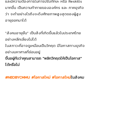
และมีความต้องการในการปรับทักษะ หรือ Reskills 
มากขึ้น เป็นความท้าทายขององค์กร และ ภาคธุรกิจ
ว่า จะทำอย่างไรถึงจะดึงศักยภาพสูงสุดของผู้สูง
อายุออกมาได้ 
"สังคมอายุยืน" เป็นสิ่งที่เกิดขึ้นแล้วในประเทศไทย
อย่างหลีกเลี่ยงไม่ได้ 
ในสภาวะที่อาจดูเหมือนเป็นวิกฤต มีโอกาสทางธุรกิจ
อย่างมหาศาลที่ซ่อนอยู่
ขึ้นอยู่กับว่าคุณสามารถ "พลิกวิกฤตให้เป็นโอกาส" 
ได้หรือไม่ 
#NEOBYCMMU
#โอกาสใหม
่ 
#โอกาสใหม
่ในสังคม
อายุยืน
แหล่งอ้างอิง:
เสวนา “สังคมสูงวัย: โอกาสของธุรกิจไทย” โดย 
สมาคมเศรษฐศาสตร์ธรรมศาสตร์ 
TDRI Annual Public Conference 2019 “อะไรจะ
เปลี่ยนไป... เมื่อไทยกลายเป็นสังคมอายุยืน?” 