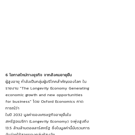
6 โอกาสใหม่ทางธุรกิจ จากสังคมอายุยืน 
ผู้สูงอายุ กำลังเป็นกลุ่มผู้บริโภคสำคัญของโลก ใน
รายงาน "The Longevity Economy Generating 
economic growth and new opportunities 
for business" โดย Oxford Economics คาด
การณ์ว่า
ในปี 2032 มูลค่าของเศรษฐกิจอายุยืนใน
สหรัฐอเมริกา (Longevity Economy) จะพุ่งสูงถึง 
13.5 ล้านล้านดอลลาร์สหรัฐ ซึ่งในมูลค่านี้นับรวมการ
จับจ่ายใช้สอยของกลุ่มผู้สูงวัย